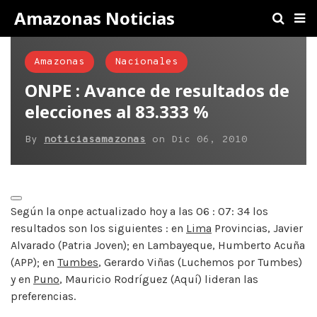
Amazonas Noticias
Amazonas
Nacionales
ONPE : Avance de resultados de
elecciones al 83.333 %
By
noticiasamazonas
on
Dic 06, 2010
Según la onpe actualizado hoy a las 06 : 07: 34 los
resultados son los siguientes : en
Lima
Provincias, Javier
Alvarado (Patria Joven); en Lambayeque, Humberto Acuña
(APP); en
Tumbes
, Gerardo Viñas (Luchemos por Tumbes)
y en
Puno
, Mauricio Rodríguez (Aquí) lideran las
preferencias.