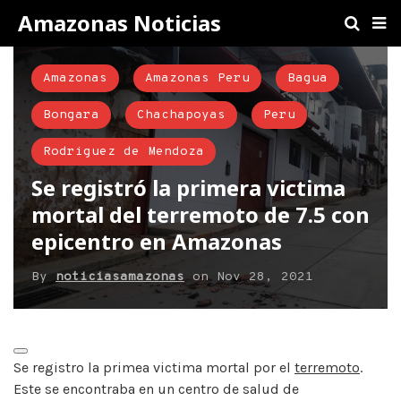
Amazonas Noticias
Amazonas
Amazonas Peru
Bagua
Bongara
Chachapoyas
Peru
Rodriguez de Mendoza
Se registró la primera victima
mortal del terremoto de 7.5 con
epicentro en Amazonas
By
noticiasamazonas
on
Nov 28, 2021
Se registro la primea victima mortal por el
terremoto
.
Este se encontraba en un centro de salud de