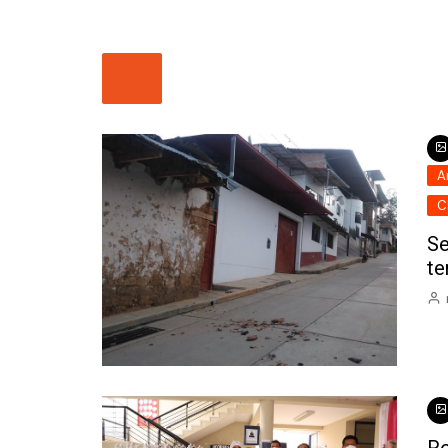
A
C
Se
te
Ro