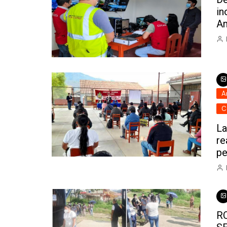
in
A
A
C
La
re
pe
R