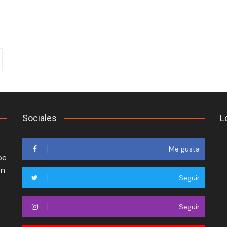
Sociales
L
Me gusta
oe
en
Seguir
Seguir