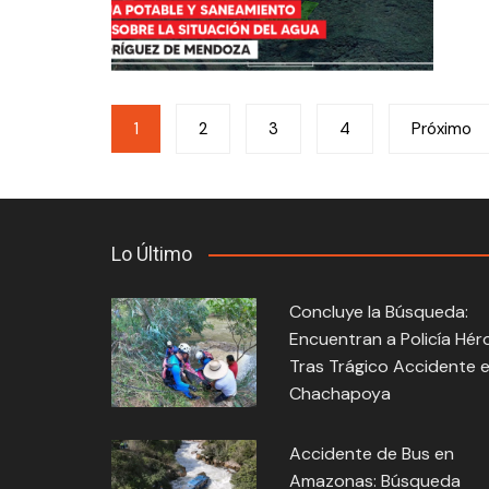
Navegación
1
2
3
4
Próximo
de
entradas
Lo Último
Concluye la Búsqueda:
Encuentran a Policía Hér
Tras Trágico Accidente 
Chachapoya
Accidente de Bus en
Amazonas: Búsqueda