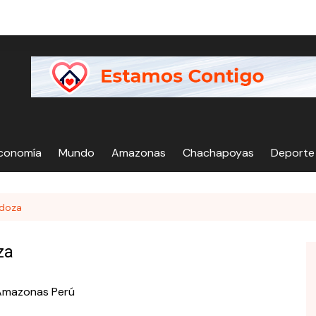
Economía
Mundo
Amazonas
Chachapoyas
Deporte
ndoza
za
 Amazonas Perú