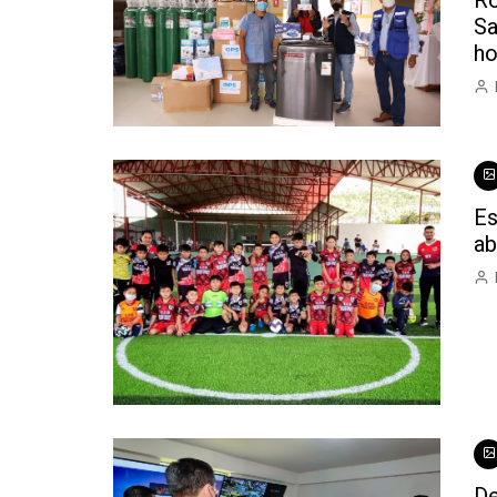
Sa
ho
Es
ab
De