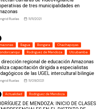
operativas de tres municipalidades en
mazonas
Ingrid Ruelas
11/11/2021
mazonas
Bagua
Bongara
Chachapoyas
ondorcanqui
Rodriguez de Mendoza
Utcubamba
 dirección regional de educación Amazonas
aliza capacitación dirigida a especialistas
dagógicos de las UGEL intercultural bilingüe
Ingrid Ruelas
11/09/2021
Actualidad
Rodriguez de Mendoza
ODRÍGUEZ DE MENDOZA: INICIO DE CLASES