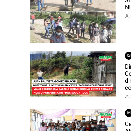
S
N
Di
Co
di
co
Ge