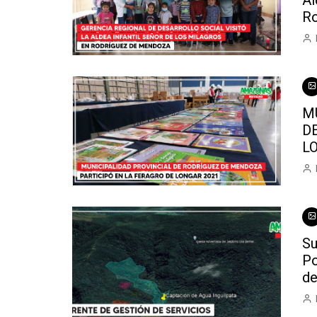
Al
Ro
M
D
L
Su
Po
de