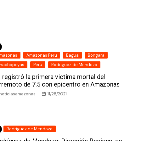
mazonas
Amazonas Peru
Bagua
Bongara
hachapoyas
Peru
Rodriguez de Mendoza
 registró la primera victima mortal del
rremoto de 7.5 con epicentro en Amazonas
noticiasamazonas
11/28/2021
Rodriguez de Mendoza
dríguez de Mendoza: Dirección Regional de