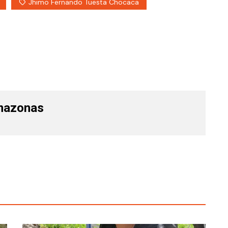
Jhimo Fernando Tuesta Chocaca
mazonas