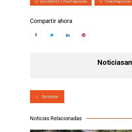
accidente Chachapoyas
Chachapoyas
Compartir ahora
Noticiasa
Navegación
Anterior
de
entradas
Noticias Relacionadas