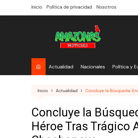
saltar
Inicio
Política de privacidad
Nosotros
al
contenido
Actualidad
Nacionales
Política y 
Inicio
Actualidad
Concluye la Búsqueda: En
Concluye la Búsqued
Héroe Tras Trágico 