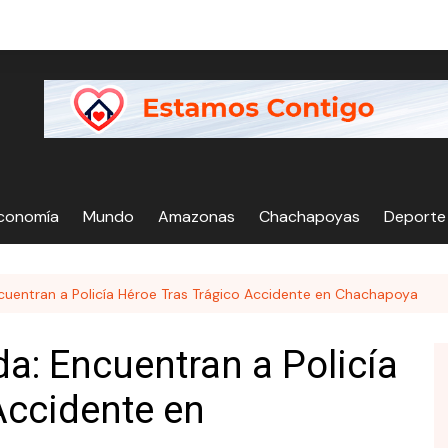
Economía
Mundo
Amazonas
Chachapoyas
Deporte
cuentran a Policía Héroe Tras Trágico Accidente en Chachapoya
a: Encuentran a Policía
Accidente en