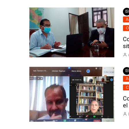
A
O
Co
si
A
C
Co
e