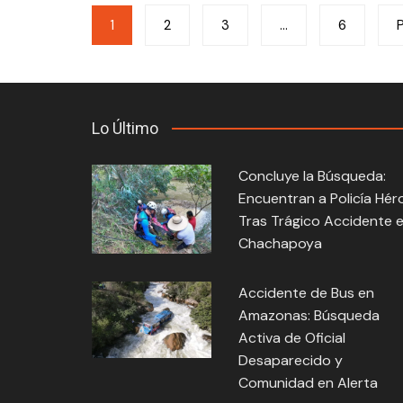
Navegación
1
2
3
…
6
de
entradas
Lo Último
Concluye la Búsqueda:
Encuentran a Policía Hér
Tras Trágico Accidente 
Chachapoya
Accidente de Bus en
Amazonas: Búsqueda
Activa de Oficial
Desaparecido y
Comunidad en Alerta