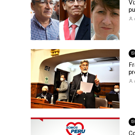
Vi
pu
Fr
pr
Co