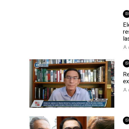
El
re
la
Re
ex