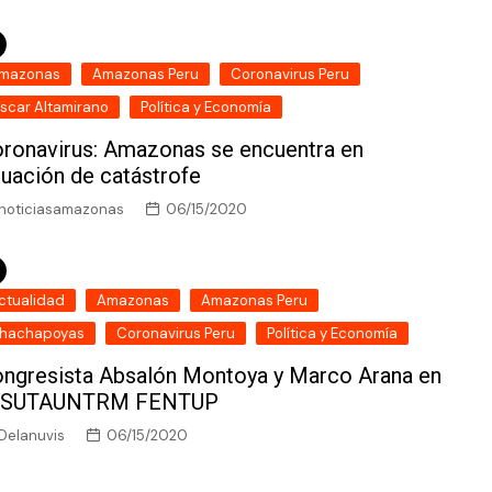
mazonas
Amazonas Peru
Coronavirus Peru
scar Altamirano
Política y Economía
ronavirus: Amazonas se encuentra en
tuación de catástrofe
noticiasamazonas
06/15/2020
ctualidad
Amazonas
Amazonas Peru
hachapoyas
Coronavirus Peru
Política y Economía
ngresista Absalón Montoya y Marco Arana en
l SUTAUNTRM FENTUP
Delanuvis
06/15/2020