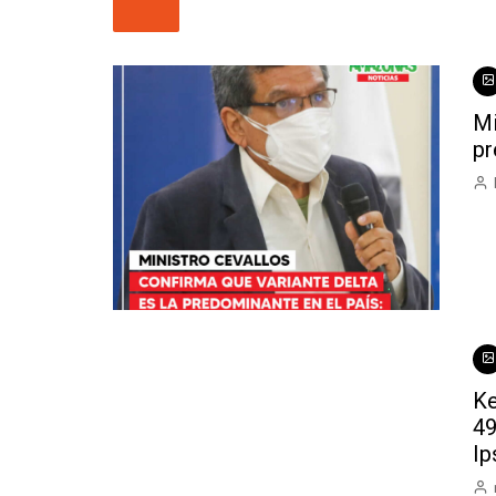
Mi
pr
Ke
49
Ip