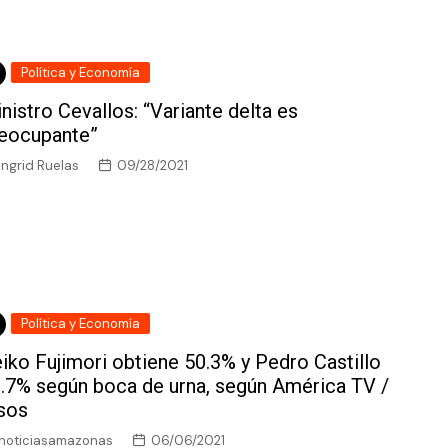
Política y Economía
nistro Cevallos: “Variante delta es
eocupante”
Ingrid Ruelas
09/28/2021
Política y Economía
iko Fujimori obtiene 50.3% y Pedro Castillo
.7% según boca de urna, según América TV /
sos
noticiasamazonas
06/06/2021