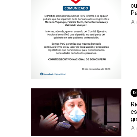
cu
Pe
Ri
es
gr