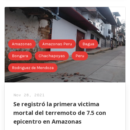
Amazonas
Amazonas Peru
Bagua
Bongara
Chachapoyas
Peru
Rodriguez de Mendoza
Nov 28, 2021
Se registró la primera victima
mortal del terremoto de 7.5 con
epicentro en Amazonas