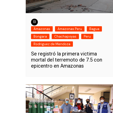
Amazonas
Amazonas Peru
Bagua
Bongara
Chachapoyas
Peru
Rodriguez de Mendoza
Se registró la primera victima
mortal del terremoto de 7.5 con
epicentro en Amazonas