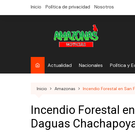
saltar
Inicio
Política de privacidad
Nosotros
al
contenido
Actualidad
Nacionales
Política y 
Inicio
Amazonas
Incendio Forestal en San
Incendio Forestal e
Daguas Chachapoy