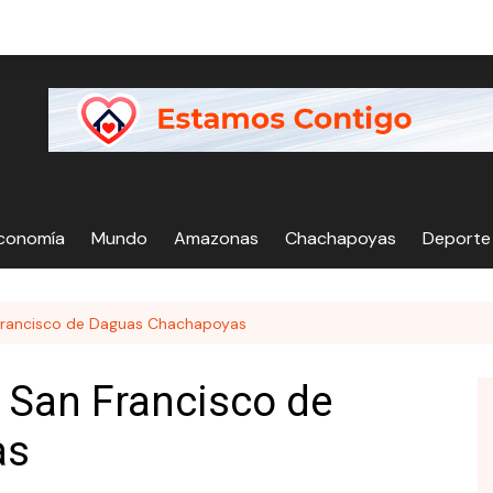
Economía
Mundo
Amazonas
Chachapoyas
Deporte
 Francisco de Daguas Chachapoyas
n San Francisco de
as