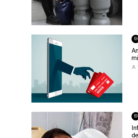
An
mi
In
de