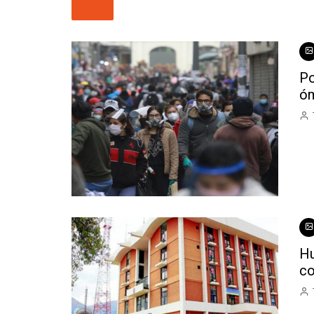
Po
óm
Hu
co