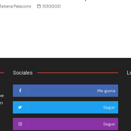
Tatiana Palacions
11/30/2021
Sociales
L
Me gusta
oe
en
Seguir
Seguir