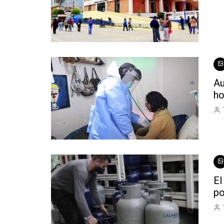
Au
ho
El
po