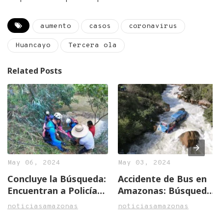
aumento
casos
coronavirus
Huancayo
Tercera ola
Related Posts
May 06, 2024
May 03, 2024
Concluye la Búsqueda:
Accidente de Bus en
Encuentran a Policía
Amazonas: Búsqueda
Héroe Tras Trágico
Activa de Oficial
noticiasamazonas
noticiasamazonas
Accidente en
Desaparecido y