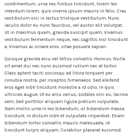
condimentum, urna nec finibus tincidunt, lorem leo
interdum lorem, quis viverra ipsum mauris in felis. Cras
vestibulum orci in lectus tristique vestibulum. Nunc
iaculis dolor eu nunc faucibus, vel auctor elit volutpat.
Ut in maximus quam, gravida suscipit quam. Vivamus
vestibulum fermentum neque, nec sagittis nisl tincidunt
a. Vivamus ac ornare eros, vitae posuere sapien.
Quisque gravida arcu vel tellus convallis rhoncus. Nulla
sit amet dui nec nunc euismod rutrum nec at tortor.
Class aptent taciti sociosqu ad litora torquent per
conubia nostra, per inceptos himenaeos. Sed eleifend
eros eget nibh tincidunt molestie a id odio. In quis
ultricies augue. Ut eu arcu varius, sodales orci eu, lacinia
sem. Sed porttitor aliquam ligula pretium vulputate.
Nam mollis urna in leo bibendum, ut bibendum massa
tincidunt. In dictum nibh et vulputate imperdiet. Etiam
bibendum tortor convallis mauris malesuada, id
tincidunt turpis aliquam. Curabitur placerat euismod