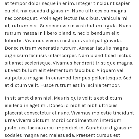
at tempor dolor neque in enim. Integer tincidunt sapien
eu elit malesuada dignissim. Nunc ultrices eu magna
nec consequat. Proin eget lectus faucibus, vehicula mi
id, rutrum nisi. Suspendisse in vestibulum ligula. Nunc
rutrum massa in libero blandit, nec bibendum elit
lobortis. Vivamus viverra nisl quis volutpat gravida.
Donec rutrum venenatis rutrum. Aenean iaculis magna
dignissim facilisis ullamcorper. Nam blandit sed lectus
sit amet scelerisque. Vivamus hendrerit tristique magna,
ut vestibulum elit elementum faucibus. Aliquam vel
vulputate magna. In euismod tempus pellentesque. Sed
at dictum velit. Fusce rutrum est in lacinia tempor.
In sit amet diam nisl. Mauris quis velit a est dictum
eleifend in eget mi. Donec id nibh et nibh ultricies
placerat consectetur et nunc. Vivamus molestie tincidunt
urna viverra dictum. Morbi condimentum interdum
justo, nec lacinia arcu imperdiet id. Curabitur dignissim
sodales magna nec malesuada. Praesent cursus est