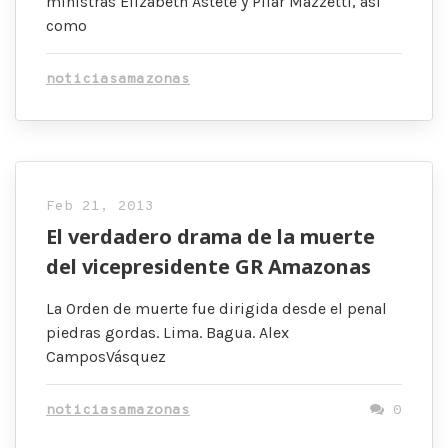
ministras Elizabeth Astete y Pilar Mazzetti, así
como
noticiasamazonas
Feb 21, 2013
El verdadero drama de la muerte
del vicepresidente GR Amazonas
La Orden de muerte fue dirigida desde el penal
piedras gordas. Lima. Bagua. Alex
CamposVásquez
noticiasamazonas
0