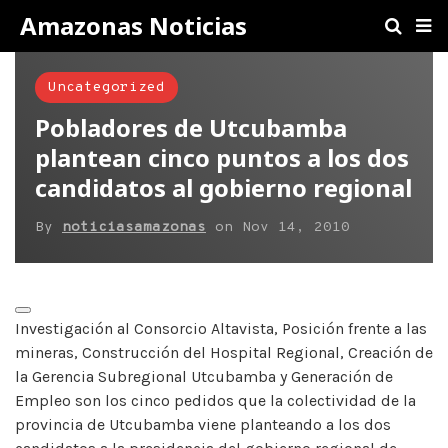
Amazonas Noticias
Uncategorized
Pobladores de Utcubamba
plantean cinco puntos a los dos
candidatos al gobierno regional
By
noticiasamazonas
on
Nov 14, 2010
Investigación al Consorcio Altavista, Posición frente a las
mineras, Construcción del Hospital Regional, Creación de
la Gerencia Subregional Utcubamba y Generación de
Empleo son los cinco pedidos que la colectividad de la
provincia de Utcubamba viene planteando a los dos