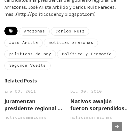
candidatos a la presidencia del gobierno regional de
Amazonas, José Arista Arbildo y Carlos Ruiz Paredes.
mas…(http://politicosdehoy.blogspot.com)
Amazonas
Carlos Ruiz
Jose Arista
noticias amazonas
piliticos de hoy
Política y Economía
Segunda Vuelta
Related Posts
Ene 03, 2011
Dic 30, 2010
Juramentan
Nativos awajún
presidente regional de
fueron sorprendidos
amazonas, José Arista
por minero informal
noticiasamazonas
noticiasamazonas
Arbildo