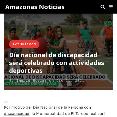
Amazonas Noticias
Actualidad
Día nacional de discapacidad
será celebrado con actividades
deportivas
By
Ingrid Ruelas
on
Dic 21, 2021
Por motivo del Día Nacional de la Persona con
discapacidad
, la Municipalidad de El Tambo realizará