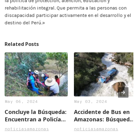
la política de protección, atención, educación y
rehabilitación integral. Que permita a las personas con
discapacidad participar activamente en el desarrollo y el
destino del Perú.»
Related Posts
May 06, 2024
May 03, 2024
Concluye la Búsqueda:
Accidente de Bus en
Encuentran a Policía
Amazonas: Búsqueda
Héroe Tras Trágico
Activa de Oficial
noticiasamazonas
noticiasamazonas
Accidente en
Desaparecido y