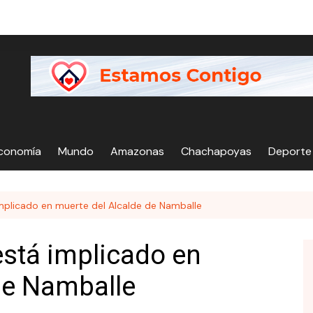
Economía
Mundo
Amazonas
Chachapoyas
Deporte
implicado en muerte del Alcalde de Namballe
está implicado en
de Namballe