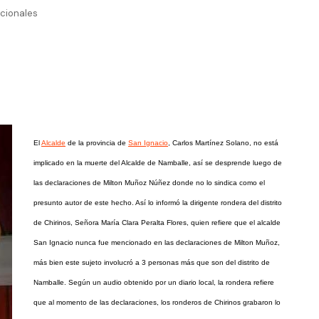
cionales
El
Alcalde
de la provincia de
San Ignacio
, Carlos Martínez Solano, no está
implicado en la muerte del Alcalde de Namballe, así se desprende luego de
las declaraciones de Milton Muñoz Núñez donde no lo sindica como el
presunto autor de este hecho. Así lo informó la dirigente rondera del distrito
de Chirinos, Señora María Clara Peralta Flores, quien refiere que el alcalde
San Ignacio nunca fue mencionado en las declaraciones de Milton Muñoz,
más bien este sujeto involucró a 3 personas más que son del distrito de
Namballe. Según un audio obtenido por un diario local, la rondera refiere
que al momento de las declaraciones, los ronderos de Chirinos grabaron lo