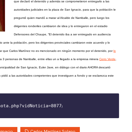
que declaró el detenido y además se comprometieron entregarlo a las
autoridades judiciales en la plaza de San Ignacio, para que la población le
pregunté quien mandó a matar al Alcalde de Namballe, pero luego los
dirigentes ronderiles cambiaron de idea y lo entregaron en el estadio
Defensores del Chaupe, “El detenido iba a ser entregado en audiencia
io ante la población, pero los dirigentes provinciales cambiaron este acuerdo y lo
ñalar que Carlos Martínez no es mencionado en ningún momento por el detenido, por
lo
a 3 personas de Namballe, entre ellas un a llegado a la empresa minera
Cerro Verde
,
nicipalidad de San Ignacio, Euler Jave, en diálogo con el diario AHORA descartó
n pidió a las autoridades competentes que investiguen a fondo y se esclarezca este
nota.php?vidNoticia=8077
Ignacio
Carlos Martínez Solano