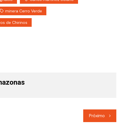
minera Cerro Verde
os de Chirinos
mazonas
Próximo