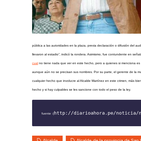
pública a las autoridades en la plaza, previa declaración o difusión del aud
llevaron al estadio”, indicó la rondera. Asimismo, fue contundente en se
cual
no tiene nada que ver en este hecho, pero a quienes si menciona es 
aunque aún no se precisan sus nombres. Por su parte, el gerente de la mu
cualquier hecho que involucre al Alcalde Martínez en este crimen, más bie
hecho y si hay culpables se les sancione con todo el peso de la ley.
http://diarioahora.pe/noticia/
fuente :(
Alcalde
Alcalde de la provincia de San 