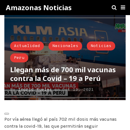
Amazonas Noticias
Actualidad
Nacionales
Noticias
Peru
Llegan más de 700 mil vacunas
contra la Covid – 19 a Perú
By
Ingrid Ruelas
on
Oct 13, 2021
Por vía aérea llegó al país 702 mil dosis más vacunas
contra la covid-19, las que permitirán seguir