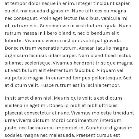
at tempor dolor neque in enim. Integer tincidunt sapien
eu elit malesuada dignissim. Nunc ultrices eu magna
nec consequat. Proin eget lectus faucibus, vehicula mi
id, rutrum nisi. Suspendisse in vestibulum ligula. Nunc
rutrum massa in libero blandit, nec bibendum elit
lobortis. Vivamus viverra nisl quis volutpat gravida.
Donec rutrum venenatis rutrum. Aenean iaculis magna
dignissim facilisis ullamcorper. Nam blandit sed lectus
sit amet scelerisque. Vivamus hendrerit tristique magna,
ut vestibulum elit elementum faucibus. Aliquam vel
vulputate magna. In euismod tempus pellentesque. Sed
at dictum velit. Fusce rutrum est in lacinia tempor.
In sit amet diam nisl. Mauris quis velit a est dictum
eleifend in eget mi. Donec id nibh et nibh ultricies
placerat consectetur et nunc. Vivamus molestie tincidunt
urna viverra dictum. Morbi condimentum interdum
justo, nec lacinia arcu imperdiet id. Curabitur dignissim
sodales magna nec malesuada. Praesent cursus est