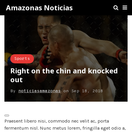
Amazonas Noticias
Sports
Right on the chin and knocked
out
By
noticiasamazonas
on
Sep 18, 2018
Praesent libero nisi, commodo nec velit ac, porta
fermentum nisl. Nunc metus lorem, fringilla eget odio a,