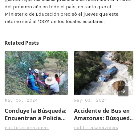
del próximo año en todo el país, en tanto que el
Ministerio de Educación precisó el jueves que este
retorno será al 100% de los locales escolares.
Related Posts
May 06, 2024
May 03, 2024
Concluye la Búsqueda:
Accidente de Bus en
Encuentran a Policía
Amazonas: Búsqueda
Héroe Tras Trágico
Activa de Oficial
noticiasamazonas
noticiasamazonas
Accidente en
Desaparecido y