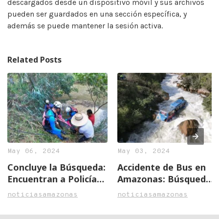
descargados desde un dispositivo móvil y sus archivos
pueden ser guardados en una sección específica, y
además se puede mantener la sesión activa.
Related Posts
May 06, 2024
May 03, 2024
Concluye la Búsqueda:
Accidente de Bus en
Encuentran a Policía
Amazonas: Búsqueda
Héroe Tras Trágico
Activa de Oficial
noticiasamazonas
noticiasamazonas
Accidente en
Desaparecido y
Chachapoya
Comunidad en Alerta