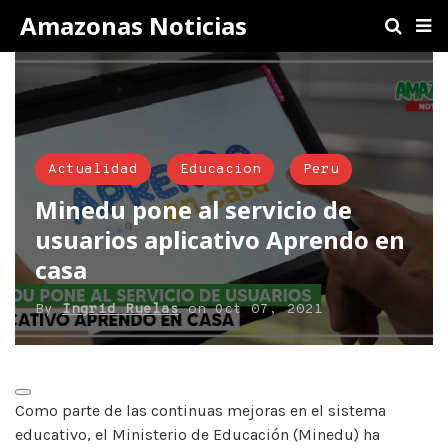
Amazonas Noticias
Actualidad
Educacion
Peru
Minedu pone al servicio de
usuarios aplicativo Aprendo en
casa
By
Ingrid Ruelas
on
Oct 07, 2021
Como parte de las continuas mejoras en el sistema
educativo, el Ministerio de Educación (Minedu) ha