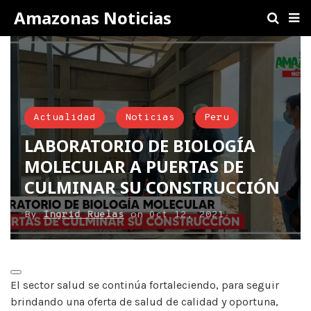
Amazonas Noticias
Actualidad
Noticias
Peru
LABORATORIO DE BIOLOGÍA
MOLECULAR A PUERTAS DE
CULMINAR SU CONSTRUCCIÓN
By
Ingrid Ruelas
on
Oct 12, 2021
El sector salud se continúa fortaleciendo, para seguir
brindando una oferta de salud de calidad y oportuna,