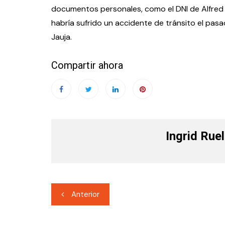
documentos personales, como el DNI de Alfred 
habría sufrido un accidente de tránsito el pas
Jauja.
Compartir ahora
Ingrid Rue
Navegación
Anterior
de