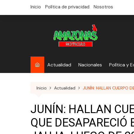
saltar
Inicio
Política de privacidad
Nosotros
al
contenido
Actualidad
Nacionales
Política y 
Inicio
Actualidad
JUNÍN: HALLAN CUERPO D
JUNÍN: HALLAN CU
QUE DESAPARECIÓ 