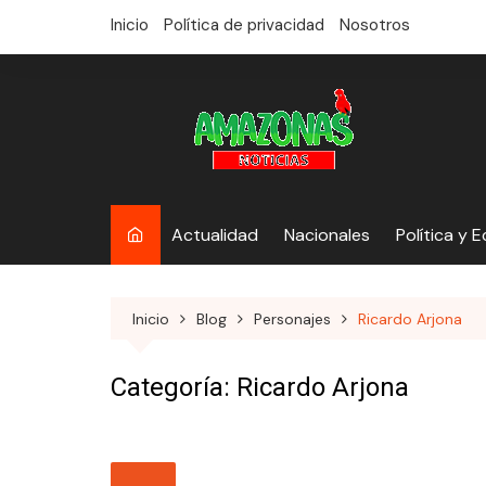
saltar
Inicio
Política de privacidad
Nosotros
al
contenido
Actualidad
Nacionales
Política y 
Inicio
Blog
Personajes
Ricardo Arjona
Categoría:
Ricardo Arjona