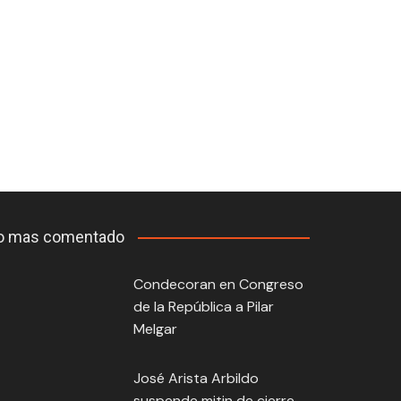
o mas comentado
Condecoran en Congreso
de la República a Pilar
Melgar
José Arista Arbildo
suspende mitin de cierre