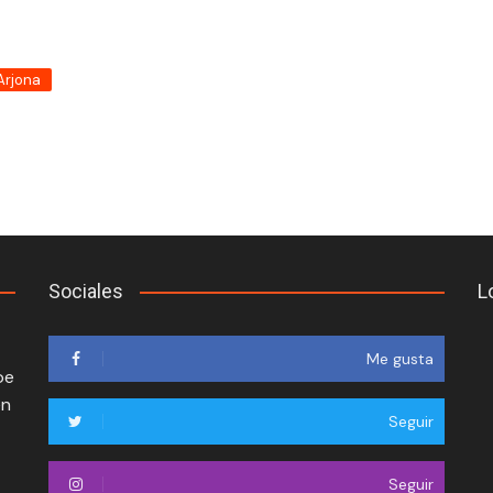
Arjona
Sociales
L
Me gusta
oe
en
Seguir
Seguir