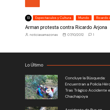
Espectaculos y Cultura
Mundo
Ricardo 
Arman protesta contra Ricardo Arjona
noticiasamazonas
07/10/2012
1
Lo Último
Concluye la Búsqueda:
Encuentran a Policía Hér
Tras Trágico Accidente 
Chachapoya
Accidente de Bus en