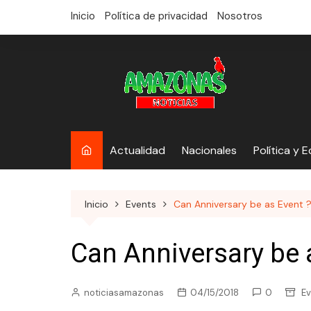
saltar
Inicio
Política de privacidad
Nosotros
al
contenido
Actualidad
Nacionales
Política y 
Inicio
Events
Can Anniversary be as Event 
Can Anniversary be 
noticiasamazonas
04/15/2018
0
Ev