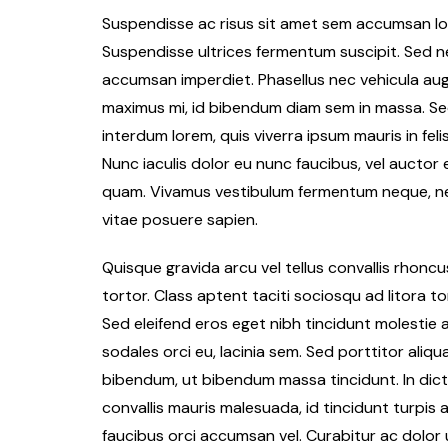
Suspendisse ac risus sit amet sem accumsan lobo
Suspendisse ultrices fermentum suscipit. Sed nec
accumsan imperdiet. Phasellus nec vehicula augu
maximus mi, id bibendum diam sem in massa. Sed
interdum lorem, quis viverra ipsum mauris in feli
Nunc iaculis dolor eu nunc faucibus, vel auctor 
quam. Vivamus vestibulum fermentum neque, nec 
vitae posuere sapien.
Quisque gravida arcu vel tellus convallis rhonc
tortor. Class aptent taciti sociosqu ad litora 
Sed eleifend eros eget nibh tincidunt molestie a i
sodales orci eu, lacinia sem. Sed porttitor aliqu
bibendum, ut bibendum massa tincidunt. In dic
convallis mauris malesuada, id tincidunt turpis
faucibus orci accumsan vel. Curabitur ac dolor 