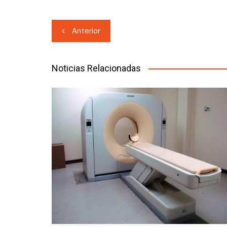
Navegación
Anterior
de
entradas
Noticias Relacionadas