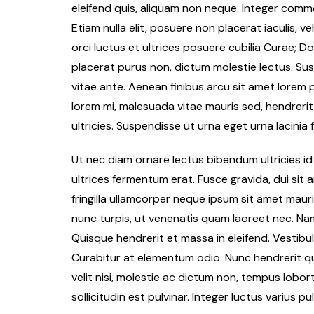
eleifend quis, aliquam non neque. Integer comm
Etiam nulla elit, posuere non placerat iaculis, v
orci luctus et ultrices posuere cubilia Curae; D
placerat purus non, dictum molestie lectus. Su
vitae ante. Aenean finibus arcu sit amet lorem
lorem mi, malesuada vitae mauris sed, hendreri
ultricies. Suspendisse ut urna eget urna lacinia 
Ut nec diam ornare lectus bibendum ultricies id vi
ultrices fermentum erat. Fusce gravida, dui sit a
fringilla ullamcorper neque ipsum sit amet mauri
nunc turpis, ut venenatis quam laoreet nec. Nam 
Quisque hendrerit et massa in eleifend. Vestib
Curabitur at elementum odio. Nunc hendrerit qu
velit nisi, molestie ac dictum non, tempus lobort
sollicitudin est pulvinar. Integer luctus varius pul