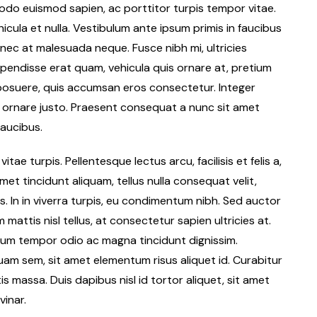
odo euismod sapien, ac porttitor turpis tempor vitae.
ehicula et nulla. Vestibulum ante ipsum primis in faucibus
onec at malesuada neque. Fusce nibh mi, ultricies
spendisse erat quam, vehicula quis ornare at, pretium
 posuere, quis accumsan eros consectetur. Integer
t ornare justo. Praesent consequat a nunc sit amet
faucibus.
tae turpis. Pellentesque lectus arcu, facilisis et felis a,
met tincidunt aliquam, tellus nulla consequat velit,
s. In in viverra turpis, eu condimentum nibh. Sed auctor
mattis nisl tellus, at consectetur sapien ultricies at.
ulum tempor odio ac magna tincidunt dignissim.
am sem, sit amet elementum risus aliquet id. Curabitur
is massa. Duis dapibus nisl id tortor aliquet, sit amet
vinar.