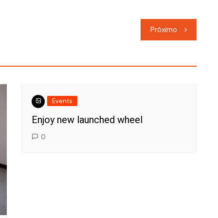
Próximo
Events
Enjoy new launched wheel
0