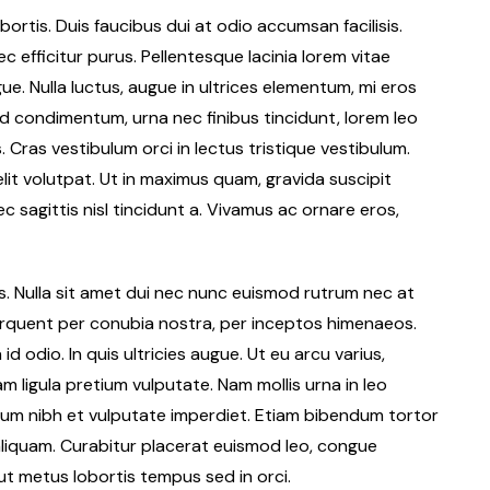
rtis. Duis faucibus dui at odio accumsan facilisis.
 efficitur purus. Pellentesque lacinia lorem vitae
e. Nulla luctus, augue in ultrices elementum, mi eros
 condimentum, urna nec finibus tincidunt, lorem leo
s. Cras vestibulum orci in lectus tristique vestibulum.
elit volutpat. Ut in maximus quam, gravida suscipit
sagittis nisl tincidunt a. Vivamus ac ornare eros,
us. Nulla sit amet dui nec nunc euismod rutrum nec at
torquent per conubia nostra, per inceptos himenaeos.
d odio. In quis ultricies augue. Ut eu arcu varius,
am ligula pretium vulputate. Nam mollis urna in leo
tum nibh et vulputate imperdiet. Etiam bibendum tortor
 aliquam. Curabitur placerat euismod leo, congue
ut metus lobortis tempus sed in orci.