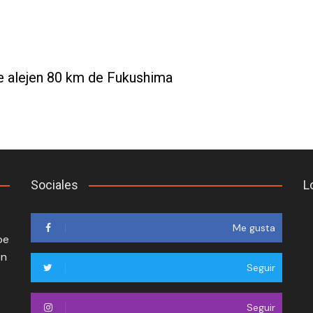
se alejen 80 km de Fukushima
Sociales
L
Me gusta
oe
en
Seguir
Seguir