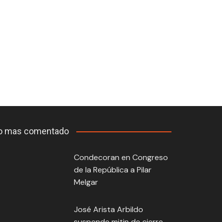
o mas comentado
Condecoran en Congreso
de la República a Pilar
Melgar
José Arista Arbildo
suspende mitin de cierre