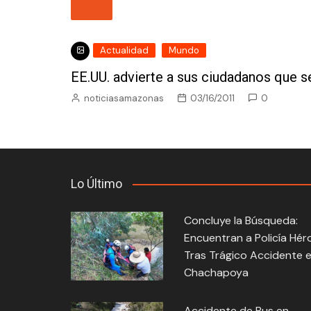
Actualidad
Mundo
EE.UU. advierte a sus ciudadanos que 
noticiasamazonas
03/16/2011
0
Lo Último
Concluye la Búsqueda:
Encuentran a Policía Hér
Tras Trágico Accidente 
Chachapoya
Accidente de Bus en