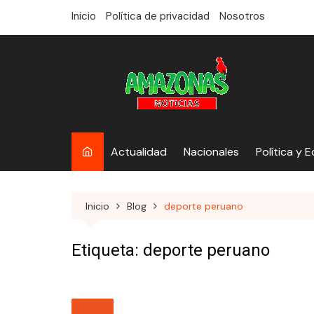
saltar
Inicio
Política de privacidad
Nosotros
al
contenido
Actualidad
Nacionales
Política y 
Inicio
Blog
deporte peruano
Etiqueta:
deporte peruano