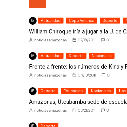
Actualidad
Copa America
Deporte
William Chiroque iría a jugar a la U. de C
noticiasamazonas
07/18/2011
0
Actualidad
Deporte
Nacionales
Frente a frente: los números de Kina y 
noticiasamazonas
04/13/2011
0
Deporte
Educacion
Nacionales
Utc
Amazonas, Utcubamba sede de escuela de
noticiasamazonas
03/21/2011
0
Deporte