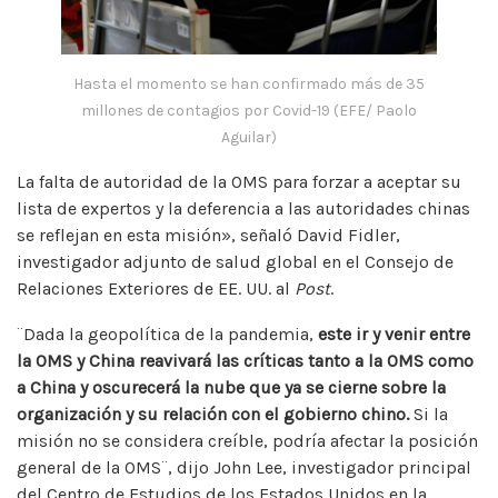
Hasta el momento se han confirmado más de 35
millones de contagios por Covid-19 (EFE/ Paolo
Aguilar)
La falta de autoridad de la OMS para forzar a aceptar su
lista de expertos y la deferencia a las autoridades chinas
se reflejan en esta misión», señaló David Fidler,
investigador adjunto de salud global en el Consejo de
Relaciones Exteriores de EE. UU. al
Post
.
¨Dada la geopolítica de la pandemia,
este ir y venir entre
la OMS y China reavivará las críticas tanto a la OMS como
a China y oscurecerá la nube que ya se cierne sobre la
organización y su relación con el gobierno chino.
Si la
misión no se considera creíble, podría afectar la posición
general de la OMS¨, dijo John Lee, investigador principal
del Centro de Estudios de los Estados Unidos en la